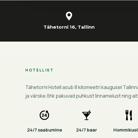
Tähetorni 16, Tallinn
HOTELLIST
Tähetorni Hotell asub 8 kilomeetri kaugusel Talli
ja värske õhk pakuvad puhkust linnamelust ning a
24/7 saabumine
24/7 baar
Hommikus