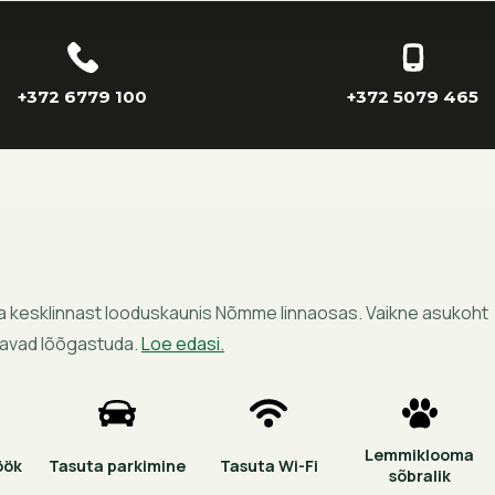
+372 6779 100
+372 5079 465
nna kesklinnast looduskaunis Nõmme linnaosas. Vaikne asukoht
itavad lõõgastuda.
Loe edasi.
Lemmiklooma
öök
Tasuta parkimine
Tasuta Wi-Fi
sõbralik