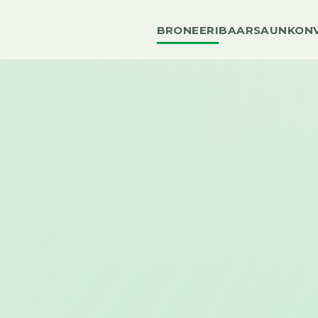
BRONEERI
BAAR
SAUN
KON