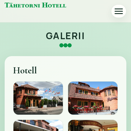
Tähetorni
Ava
Hotelli
või
avaleht
sulge
menüü
GALERII
Hotell