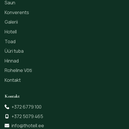
Saun
Konverents
Galerii
Hotell
Toad
Üüri tuba
Hinnad
Roheline Võti
Kontakt
Kontakt
+372 6779 100
+372 5079 465
info@thotell.ee