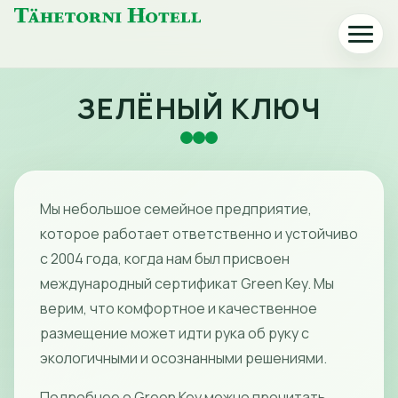
Главная
Откры
страница
или
Tähetorni
закрыт
меню
ЗЕЛЁНЫЙ КЛЮЧ
Hotell
Мы небольшое семейное предприятие,
которое работает ответственно и устойчиво
с 2004 года, когда нам был присвоен
международный сертификат Green Key. Мы
верим, что комфортное и качественное
размещение может идти рука об руку с
экологичными и осознанными решениями.
Подробнее о Green Key можно прочитать