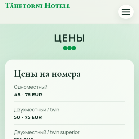
Главная
Откры
страница
или
Tähetorni
закрыт
меню
ЦЕНЫ
Hotell
Цены на номера
Одноместный
45 - 75 EUR
Двухместный / twin
50 - 75 EUR
Двухместный / twin superior